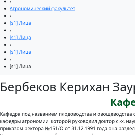
›
Агрономический факультет
›
[s1] Лица
›
[s1] Лица
›
[s1] Лица
›
[s1] Лица
Бербеков Керихан За
Кафе
Кафедра под названием плодоводства и овощеводства обр
кафедры агрономии которой руководил доктор с.-х. наук
приказом ректора №151/О от 31.12.1991 года она разд