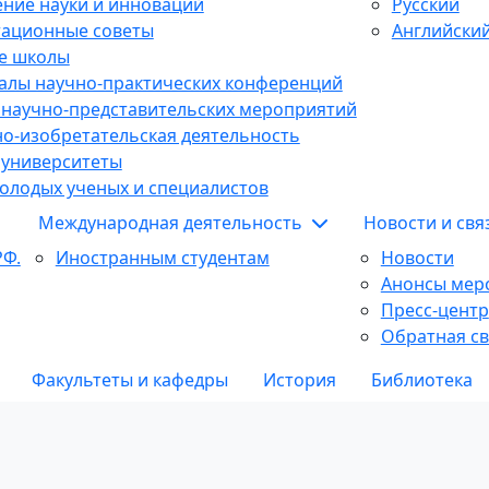
ние науки и инноваций
Русский
тационные советы
Английски
е школы
алы научно-практических конференций
 научно-представительских мероприятий
о-изобретательская деятельность
 университеты
олодых ученых и специалистов
Международная деятельность
Новости и св
РФ.
Иностранным студентам
Новости
Анонсы мер
Пресс-центр
Обратная св
Факультеты и кафедры
История
Библиотека