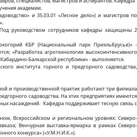
вров, специалистов, магистров и аспирантов. Кафедра
бучения академии.
доводство» и 35.03.01 «Лесное дело») и магистров по
».
Под руководством сотрудников кафедры защищены 2
когорий КБР (Национальный парк Приэльбрусье)» -
тся; «Разработка агротехнологии высокоинтенсивного
 Кабардино-Балкарской республики» - выполняется.
кого института горного и предгорного садоводства,
ной и производственной практик работают три филиала
редгорного садоводства. На этих предприятиях имеются
ных насаждений. Кафедра поддерживает тесную связь с
ом, Всероссийском и региональном уровнях: Северо-
каза; Венчурная выставка-ярмарка в рамках Северо-
ого конкурса» («У.М.Н.И.К.»).