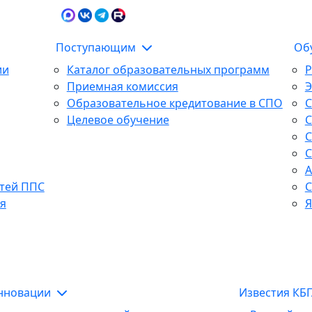
Карта сайта
Сведения об образова
Поступающим
Об
ии
Каталог образовательных программ
Р
Приемная комиссия
Образовательное кредитование в СПО
С
Целевое обучение
С
С
С
А
тей ППС
С
я
Я
инновации
Известия КБ