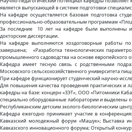
Научно-педагогический потенциал кафедры позволяет к
является выпускающей в системе подготовки специали
На кафедре осуществляется базовая подготовка студен
профессионально-образовательным программам «Плодо
За последние 10 лет на кафедре были выполнены и
докторские диссертации.
На кафедре выполняются хоздоговорные работы по
завершена; «Разработка технологических параметров
промышленного садоводства на основе европейского оп
Кафедра имеет тесную связь с родственными подразд
Московского сельскохозяйственного университета пищ
При кафедре функционирует студенческий научно-иссл
Для повышения качества проведения практических и л
кафедры на базе: концерн «ЗЭТ», ООО «Питомники Каба
специально оборудованные лаборатории и выделены оп
Республиканским детским эколого-биологическим цент
Кафедра ежегодно принимает участие в конференциях
Кавказский молодежный форум «Машук»; Выставка ин
Кавказского инновационного форума; Открытый конкурс