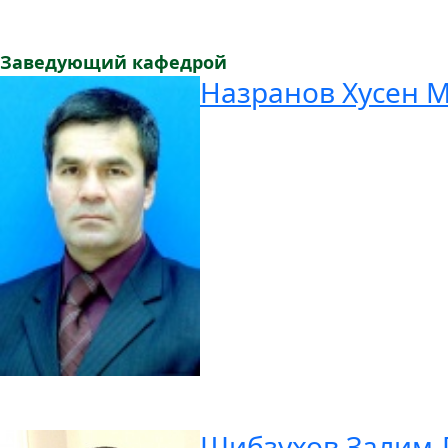
Заведующий кафедрой
Назранов Хусен 
Шибзухов Залим-