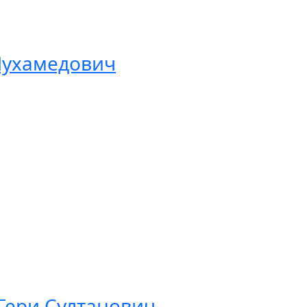
Мухамедович
Гери Султанович