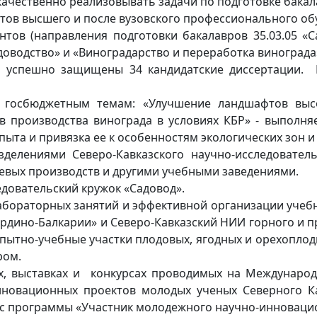
ачественно реализовывать задачи по подготовке бакала
стов высшего и после вузовского профессионального о
тов (направления подготовки бакалавров 35.03.05 «Са
водство» и «Виноградарство и переработка винограда
 успешно защищены 34 кандидатские диссертации. 
 госбюджетным темам: «Улучшение ландшафтов высо
 производства винограда в условиях КБР» - выполняе
ыта и привязка ее к особенностям экологических зон и
елениями Северо-Кавказского научно-исследовательс
евых производств и другими учебными заведениями.
едовательский кружок «Садовод».
абораторных занятий и эффективной организации учеб
рдино-Балкарии» и Северо-Кавказский НИИ горного и п
ытно-учебные участки плодовых, ягодных и орехоплод
ром.
, выставках и конкурсах проводимых на Международн
новационных проектов молодых ученых Северного Кав
 программы «Участник молодежного научно-инновационн