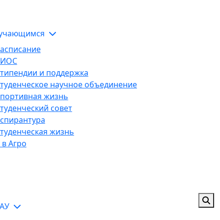
ЭИОС
тельной организации
учающимся
асписание
ЭИОС
типендии и поддержка
туденческое научное объединение
портивная жизнь
туденческий совет
спирантура
туденческая жизнь
 в Агро
ГАУ