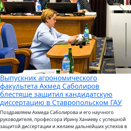
Выпускник агрономического
факультета Ахмед Саболиров
блестяще защитил кандидатскую
диссертацию в Ставропольском ГАУ
Поздравляем Ахмеда Саболирова и его научного
руководителя, профессора Ирину Ханиеву с успешной
защитой диссертации и желаем дальнейших успехов в