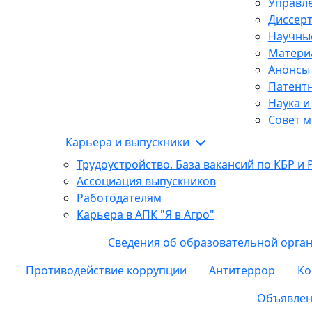
Управле
Диссер
Научны
Матери
Анонсы
Патентн
Наука и
Совет м
Карьера и выпускники
Трудоустройство. База вакансий по КБР и 
Ассоциация выпускников
Работодателям
Карьера в АПК "Я в Агро"
Сведения об образовательной орга
Противодействие коррупции
Антитеррор
Ко
Объявлен