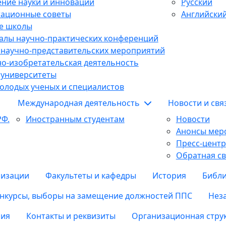
ние науки и инноваций
Русский
тационные советы
Английски
е школы
алы научно-практических конференций
 научно-представительских мероприятий
о-изобретательская деятельность
 университеты
олодых ученых и специалистов
Международная деятельность
Новости и св
РФ.
Иностранным студентам
Новости
Анонсы мер
Пресс-центр
Обратная св
низации
Факультеты и кафедры
История
Библи
нкурсы, выборы на замещение должностей ППС
Нез
ия
Контакты и реквизиты
Организационная струк