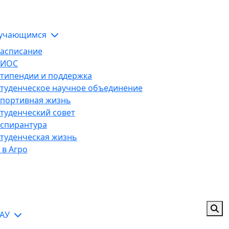
ЭИОС
тельной организации
учающимся
асписание
ЭИОС
типендии и поддержка
туденческое научное объединение
портивная жизнь
туденческий совет
спирантура
туденческая жизнь
 в Агро
ГАУ