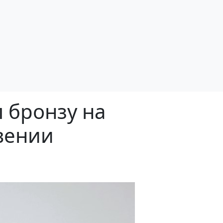
 бронзу на
вении