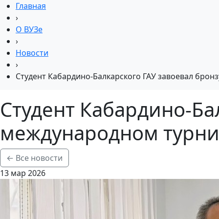
Главная
›
О ВУЗе
›
Новости
›
Студент Кабардино-Балкарского ГАУ завоевал брон
Студент Кабардино-Бал
международном турнир
← Все новости
13 мар 2026