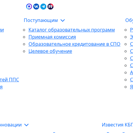
Карта сайта
Сведения об образова
Поступающим
Об
ии
Каталог образовательных программ
Р
Приемная комиссия
Образовательное кредитование в СПО
С
Целевое обучение
С
С
С
А
тей ППС
С
я
Я
инновации
Известия КБ