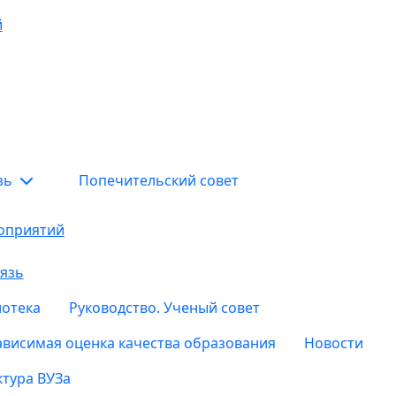
й
язь
Попечительский совет
оприятий
язь
отека
Руководство. Ученый совет
ависимая оценка качества образования
Новости
тура ВУЗа