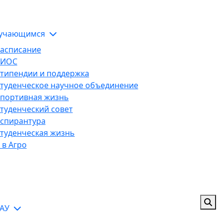
ЭИОС
тельной организации
учающимся
асписание
ЭИОС
типендии и поддержка
туденческое научное объединение
портивная жизнь
туденческий совет
спирантура
туденческая жизнь
 в Агро
ГАУ