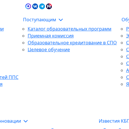
Карта сайта
Сведения об образова
Поступающим
Об
ии
Каталог образовательных программ
Р
Приемная комиссия
Образовательное кредитование в СПО
С
Целевое обучение
С
С
С
А
тей ППС
С
я
Я
инновации
Известия КБ