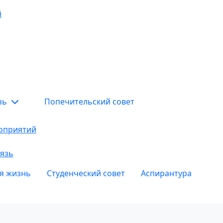
й
язь
Попечительский совет
оприятий
язь
я жизнь
Студенческий совет
Аспирантура