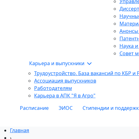
Управле
Диссер
Научны
Матери
Анонсы
Патентн
Наука и
Совет м
Карьера и выпускники
Трудоустройство. База вакансий по КБР и 
Ассоциация выпускников
Работодателям
Карьера в АПК "Я в Агро"
Расписание
ЭИОС
Стипендии и поддержк
Главная
›