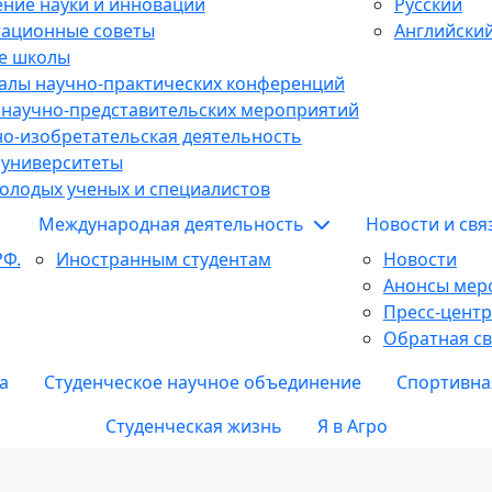
ние науки и инноваций
Русский
тационные советы
Английски
е школы
алы научно-практических конференций
 научно-представительских мероприятий
о-изобретательская деятельность
 университеты
олодых ученых и специалистов
Международная деятельность
Новости и св
РФ.
Иностранным студентам
Новости
Анонсы мер
Пресс-центр
Обратная св
а
Студенческое научное объединение
Спортивна
Студенческая жизнь
Я в Агро