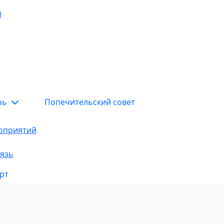
й
язь
Попечительский совет
оприятий
язь
рт