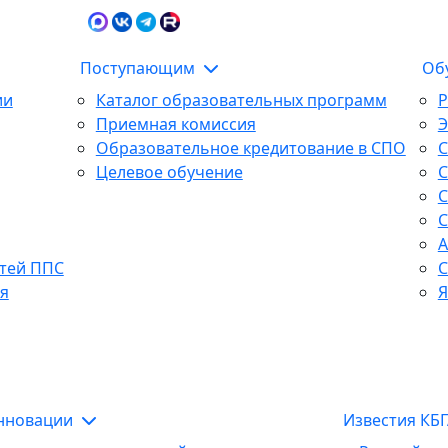
Карта сайта
Сведения об образова
Поступающим
Об
ии
Каталог образовательных программ
Р
Приемная комиссия
Образовательное кредитование в СПО
С
Целевое обучение
С
С
С
А
тей ППС
С
я
Я
инновации
Известия КБ