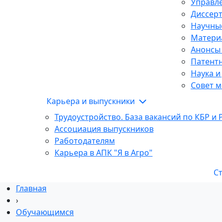
Управле
Диссер
Научны
Матери
Анонсы
Патентн
Наука и
Совет м
Карьера и выпускники
Трудоустройство. База вакансий по КБР и 
Ассоциация выпускников
Работодателям
Карьера в АПК "Я в Агро"
С
Главная
›
Обучающимся