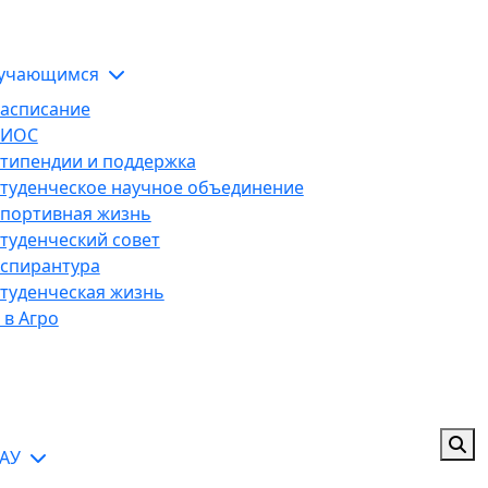
ЭИОС
тельной организации
учающимся
асписание
ЭИОС
типендии и поддержка
туденческое научное объединение
портивная жизнь
туденческий совет
спирантура
туденческая жизнь
 в Агро
ГАУ