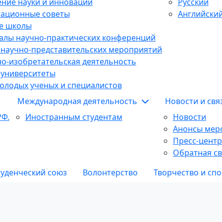
ние науки и инноваций
Русский
тационные советы
Английски
е школы
алы научно-практических конференций
 научно-представительских мероприятий
о-изобретательская деятельность
 университеты
олодых ученых и специалистов
Международная деятельность
Новости и св
РФ.
Иностранным студентам
Новости
Анонсы мер
Пресс-центр
Обратная св
туденческий союз
Волонтерство
Творчество и спо