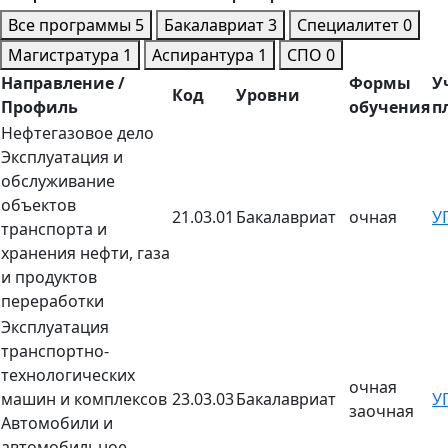
Все программы
5
Бакалавриат
3
Специалитет
0
Магистратура
1
Аспирантура
1
СПО
0
Направление /
Формы
У
Код
Уровни
Профиль
обучения
п
Нефтегазовое дело
Эксплуатация и
обслуживание
объектов
21.03.01
Бакалавриат
очная
У
транспорта и
хранения нефти, газа
и продуктов
переработки
Эксплуатация
транспортно-
технологических
очная
машин и комплексов
23.03.03
Бакалавриат
У
заочная
Автомобили и
автомобильное