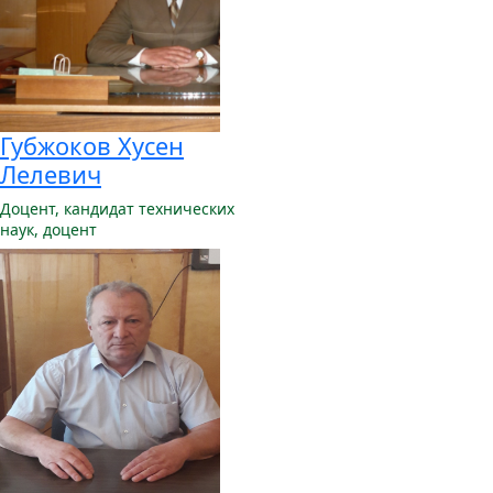
Губжоков Хусен
Лелевич
Доцент,
кандидат технических
наук, доцент