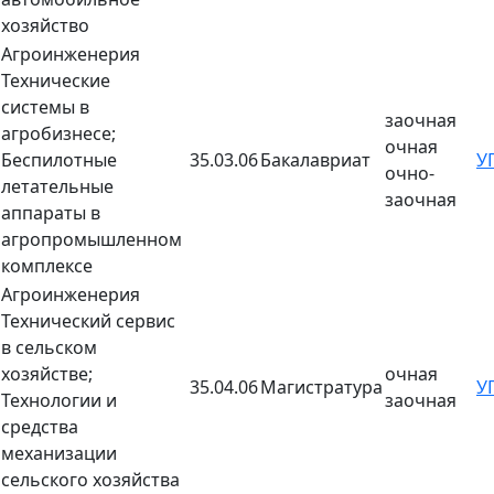
хозяйство
Агроинженерия
Технические
системы в
заочная
агробизнесе;
очная
Беспилотные
35.03.06
Бакалавриат
У
очно-
летательные
заочная
аппараты в
агропромышленном
комплексе
Агроинженерия
Технический сервис
в сельском
хозяйстве;
очная
35.04.06
Магистратура
У
Технологии и
заочная
средства
механизации
сельского хозяйства