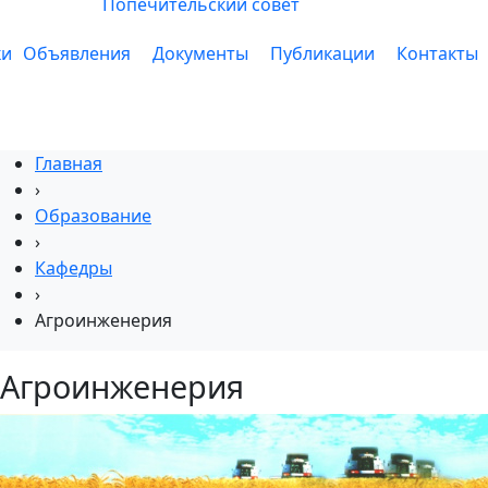
Попечительский совет
ки
Объявления
Документы
Публикации
Контакты
Главная
›
Образование
›
Кафедры
›
Агроинженерия
Агроинженерия