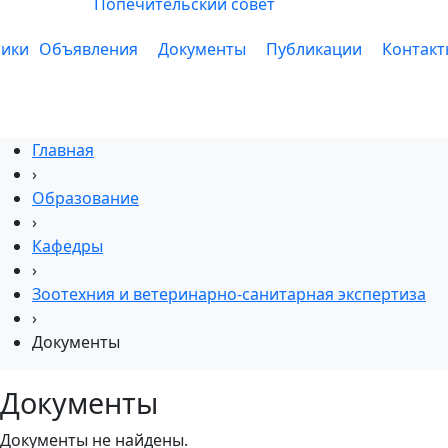
Попечительский совет
ники
Объявления
Документы
Публикации
Контакт
Главная
›
Образование
›
Кафедры
›
Зоотехния и ветеринарно-санитарная экспертиза
›
Документы
Документы
Документы не найдены.