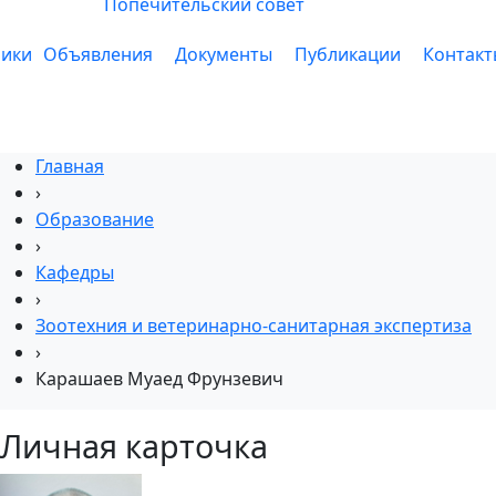
Попечительский совет
ники
Объявления
Документы
Публикации
Контакт
Главная
›
Образование
›
Кафедры
›
Зоотехния и ветеринарно-санитарная экспертиза
›
Карашаев Муаед Фрунзевич
Личная карточка