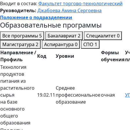
Входит в состав:
Факультет торгово-технологический
Руководитель:
Джабоева Амина Сергоевна
Положение о подразделении
Образовательные программы
Все программы
5
Бакалавриат
2
Специалитет
0
Магистратура
2
Аспирантура
0
СПО
1
Направление /
Формы
У
Код
Уровни
Профиль
обучения
п
Технология
продуктов
питания из
растительного
Среднее
сырья
19.02.11
профессиональное
очная
У
на базе
образование
основного
общего
образования