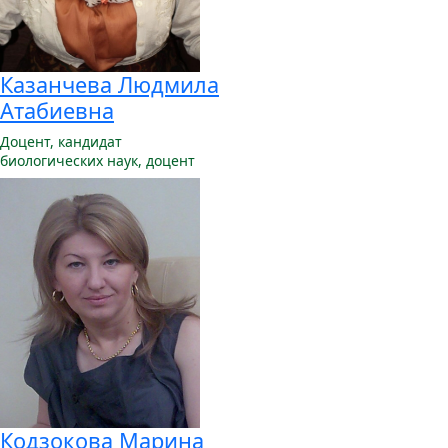
Казанчева Людмила
Атабиевна
Доцент,
кандидат
биологических наук, доцент
Кодзокова Марина