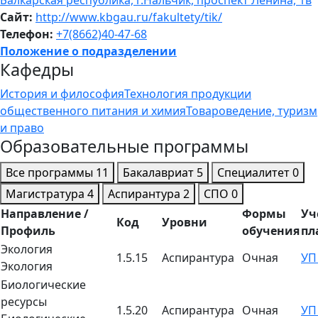
Балкарская республика, г.Нальчик, проспект Ленина, 1в
Сайт:
http://www.kbgau.ru/fakultety/tik/
Телефон:
+7(8662)40-47-68
Положение о подразделении
Кафедры
История и философия
Технология продукции
общественного питания и химия
Товароведение, туризм
и право
Образовательные программы
Все программы
11
Бакалавриат
5
Специалитет
0
Магистратура
4
Аспирантура
2
СПО
0
Направление /
Формы
Уч
Код
Уровни
Профиль
обучения
пл
Экология
1.5.15
Аспирантура
Очная
У
Экология
Биологические
ресурсы
1.5.20
Аспирантура
Очная
У