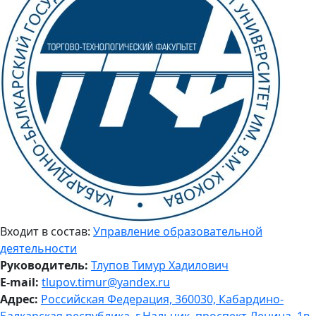
Входит в состав:
Управление образовательной
деятельности
Руководитель:
Тлупов Тимур Хадилович
E-mail:
tlupov.timur@yandex.ru
Адрес:
Российская Федерация, 360030, Кабардино-